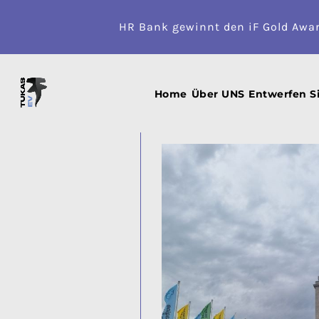
HR Bank gewinnt den iF Gold Awa
Blogs durchsuchen :
Aurelijus 
HR Bank und IFA Berlin
Home
Über UNS
Entwerfen S
OKTOBER
26
2025
GESCHRIEBEN VON:
AURELIJUS JAŠKU