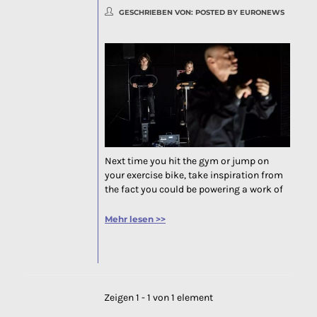
GESCHRIEBEN VON:
POSTED BY EURONEWS
Next time you hit the gym or jump on
your exercise bike, take inspiration from
the fact you could be powering a work of
art. While chances are you’re the only one
feeling the fitness benefits, a new tech
Mehr lesen >>
and theatre partnership is proving that
anything is...
Zeigen 1 - 1 von 1 element