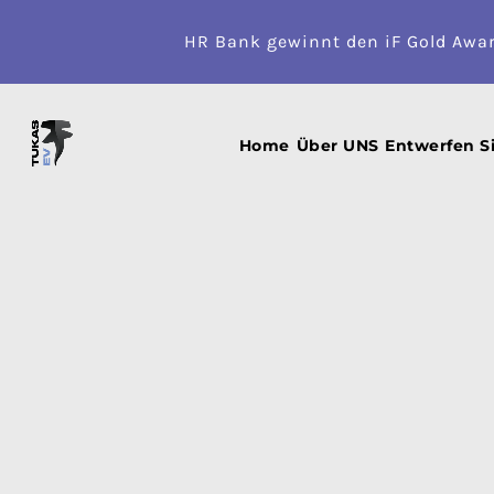
HR Bank gewinnt den iF Gold Awa
HR Bank: Mehr als nur 
GESCHRIEBEN VON:
TUKAS EV TEAM
AUF:
SONNTAG
FEBRUAR
16
2
Home
Über UNS
Entwerfen S