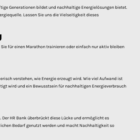
nftige Generationen bildet und nachhaltige Energielösungen bietet.
rgiequelle. Lassen Sie uns die Vielseitigkeit dieses
g
Sie für einen Marathon trainieren oder einfach nur aktiv bleiben
risch verstehen, wie Energie erzeugt wird. Wie viel Aufwand ist
tigt wird und ein Bewusstsein für nachhaltigen Energieverbrauch
. Der HR Bank überbrückt diese Lücke und ermöglicht es
äglichen Bedarf genutzt werden und macht Nachhaltigkeit so