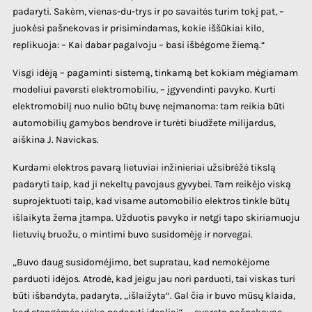
padaryti. Sakėm, vienas-du-trys ir po savaitės turim tokį pat, –
juokėsi pašnekovas ir prisimindamas, kokie iššūkiai kilo,
replikuoja: – Kai dabar pagalvoju – basi išbėgome žiemą.“
Visgi idėją – pagaminti sistemą, tinkamą bet kokiam mėgiamam
modeliui paversti elektromobiliu, – įgyvendinti pavyko. Kurti
elektromobilį nuo nulio būtų buvę neįmanoma: tam reikia būti
automobilių gamybos bendrove ir turėti biudžete milijardus,
aiškina J. Navickas.
Kurdami elektros pavarą lietuviai inžinieriai užsibrėžė tikslą
padaryti taip, kad ji nekeltų pavojaus gyvybei. Tam reikėjo viską
suprojektuoti taip, kad visame automobilio elektros tinkle būtų
išlaikyta žema įtampa. Užduotis pavyko ir netgi tapo skiriamuoju
lietuvių bruožu, o mintimi buvo susidomėję ir norvegai.
„Buvo daug susidomėjimo, bet supratau, kad nemokėjome
parduoti idėjos. Atrodė, kad jeigu jau nori parduoti, tai viskas turi
būti išbandyta, padaryta, „išlaižyta“. Gal čia ir buvo mūsų klaida,