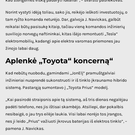
kad stengėmės viską padaryti idealiai“, – svarsto pašnekovas.
Norint vystyti idėją toliau, sako jis, reikėjo ieškoti investuotojų, o
tam ryžto komanda neturėjo. Dar, galvoja J. Navickas, galbūt
reikalai būtų pasisukę kitaip, tačiau vieną komandos inžinierių
suviliojo norvegų naftininkai, kitas išėjo remontuoti „Tesla“
elektromobilių, kadangi apie elektra varomas priemones jau
žinojo labai daug.
Aplenkė „Toyota“ koncerną“
Kad nebūtų nuobodu, gamindami „JonElį“ pramuštgalviai
inžinieriai nusprendė sukonstruoti ir iš tinklo įkraunamo hibrido
sistemą. Pastarąją sumontavo į „Toyota Prius“ modelį.
„Kai pasirodė straipsnis apie tą sistemą, aš tris dienas negalėjau
padėti telefono, nes jis ištisai skambėjo. Atsiliepi, dar pokalbis
nesibaigė, o jau trys eilėje laukia. Visi labai norėjo tos įrangos,
nes ji leido „Prius“ važiuoti įkrovus baterijas iš elektros tinklo“, –
pamena J. Navickas.