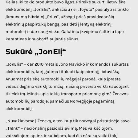
Kelias iki tokio produkto buvo ilgas. Prireikė sukurti lietuvišką
elektromobilį „JonElis“, anksčiau nei „Toyota“ pasiūlyti iš tinklo
įkraunamą hibridinį „Prius“, užbėgti prieš prasidedančią
elektrinių paspirtukų bangą, pasidėti į lentyną elektrinį
motorolerį ir dar daug visko. Galutiniu įkvėpimo šaltiniu tapo
karantinas ir nuobodžiaujantis sūnus.
Sukūrė „JonElį“
„JonElis“ – dar 2010 metais Jono Navicko ir komandos sukurtas
elektromobilis, kurį galima tituluoti kaip pirmąjį lietuvišką.
Anuomet prisiekę automobilių mėgėjai parodė, kaip įprastą
vidaus degimo variklį turinčią mašiną priversti veikti naudojant
tik elektrą. Mintis apie tokią transporto priemonę gimė Ženevos
automobilių parodoje, pamačius Norvegijoje pagamintą
elektromobilį.
„Nuvažiavome į Ženevą, o ten kaip tik norvegai pristatinėjo savo
„Th!nk“ – nacionalinį pasididžiavimą. Mes vaikščiojom,
vaikščiojom aplink ir kalbėjom, kad čia nėra ką veikti tokį