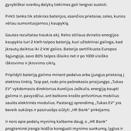
gyvybiškai svarbių dalykų tiekimas gali lengvai sustoti.
Pirkti tenka tik atskiras baterijos, esančios prietaise, celes, kurios
vėliau sumontuojamos į kaupyklą.
Gautas rezultatas traukia akį. Retro stiliaus dviratis-energijos
kaupykla turi 2 kWh talpos bateriją, kuri užtektinai galinga, kad
įkrautų daiktus iki 2 kW galios. Baterija sertifikuota Europos
Sąjungoje, savo 80% talpos išlaiko net ir po 1000 visiško
iškrovimo ir įkrovimo ciklų.
Pripildyti bateriją galima minant pedalus arba įjungus prietaisą į
elektros tinklą. Taip pat, rodo prie pašnekesio prisijungęs „Tukas
EV“ vykdomasis direktorius Aurelijus Jaškulis, energiją kaupti
galima ir, pavyzdžiui, ant balkono krašto pritvirtinus mobilius
saulės elektrinės modulius. Pastarąjį sprendimą „Tukas EV“ yra
beveik sukūręs ir pasiruošęs siūlyti „HR Bank“ pirkėjams.
Ir nors apie pedalų mynimą kalbame daug, o „HR Bank“
programinė įranga leidžia koreguoti mynimo sunkumą, lygius ir