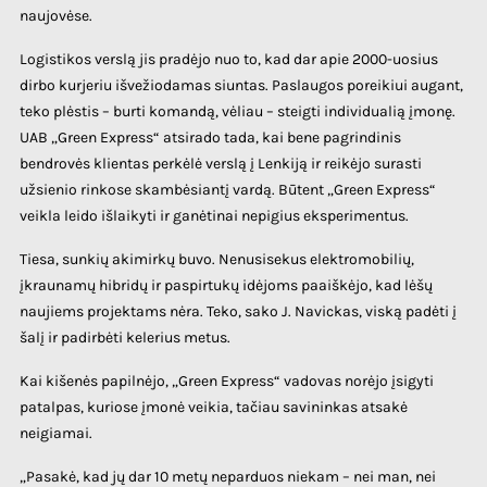
naujovėse.
Logistikos verslą jis pradėjo nuo to, kad dar apie 2000-uosius
dirbo kurjeriu išvežiodamas siuntas. Paslaugos poreikiui augant,
teko plėstis – burti komandą, vėliau – steigti individualią įmonę.
UAB „Green Express“ atsirado tada, kai bene pagrindinis
bendrovės klientas perkėlė verslą į Lenkiją ir reikėjo surasti
užsienio rinkose skambėsiantį vardą. Būtent „Green Express“
veikla leido išlaikyti ir ganėtinai nepigius eksperimentus.
Tiesa, sunkių akimirkų buvo. Nenusisekus elektromobilių,
įkraunamų hibridų ir paspirtukų idėjoms paaiškėjo, kad lėšų
naujiems projektams nėra. Teko, sako J. Navickas, viską padėti į
šalį ir padirbėti kelerius metus.
Kai kišenės papilnėjo, „Green Express“ vadovas norėjo įsigyti
patalpas, kuriose įmonė veikia, tačiau savininkas atsakė
neigiamai.
„Pasakė, kad jų dar 10 metų neparduos niekam – nei man, nei