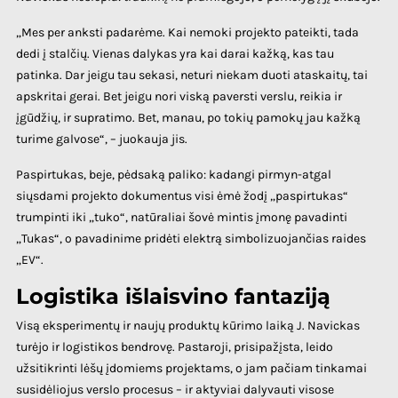
„Mes per anksti padarėme. Kai nemoki projekto pateikti, tada
dedi į stalčių. Vienas dalykas yra kai darai kažką, kas tau
patinka. Dar jeigu tau sekasi, neturi niekam duoti ataskaitų, tai
apskritai gerai. Bet jeigu nori viską paversti verslu, reikia ir
įgūdžių, ir supratimo. Bet, manau, po tokių pamokų jau kažką
turime galvose“, – juokauja jis.
Paspirtukas, beje, pėdsaką paliko: kadangi pirmyn-atgal
siųsdami projekto dokumentus visi ėmė žodį „paspirtukas“
trumpinti iki „tuko“, natūraliai šovė mintis įmonę pavadinti
„Tukas“, o pavadinime pridėti elektrą simbolizuojančias raides
„EV“.
Logistika išlaisvino fantaziją
Visą eksperimentų ir naujų produktų kūrimo laiką J. Navickas
turėjo ir logistikos bendrovę. Pastaroji, prisipažįsta, leido
užsitikrinti lėšų įdomiems projektams, o jam pačiam tinkamai
susidėliojus verslo procesus – ir aktyviai dalyvauti visose