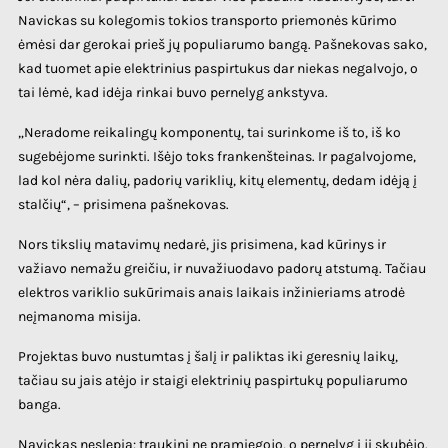
Navickas su kolegomis tokios transporto priemonės kūrimo
ėmėsi dar gerokai prieš jų populiarumo bangą. Pašnekovas sako,
kad tuomet apie elektrinius paspirtukus dar niekas negalvojo, o
tai lėmė, kad idėja rinkai buvo pernelyg ankstyva.
„Neradome reikalingų komponentų, tai surinkome iš to, iš ko
sugebėjome surinkti. Išėjo toks frankenšteinas. Ir pagalvojome,
lad kol nėra dalių, padorių variklių, kitų elementų, dedam idėją į
stalčių“, – prisimena pašnekovas.
Nors tikslių matavimų nedarė, jis prisimena, kad kūrinys ir
važiavo nemažu greičiu, ir nuvažiuodavo padorų atstumą. Tačiau
elektros variklio sukūrimais anais laikais inžinieriams atrodė
neįmanoma misija.
Projektas buvo nustumtas į šalį ir paliktas iki geresnių laikų,
tačiau su jais atėjo ir staigi elektrinių paspirtukų populiarumo
banga.
Navickas neslepia: traukinį ne pramiegojo, o pernelyg į jį skubėjo.