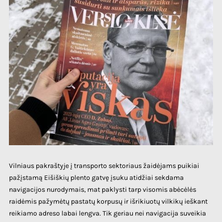
Vilniaus pakraštyje į transporto sektoriaus žaidėjams puikiai
pažįstamą Eišiškių plento gatvę įsuku atidžiai sekdama
navigacijos nurodymais, mat paklysti tarp visomis abėcėlės
raidėmis pažymėtų pastatų korpusų ir išrikiuotų vilkikų ieškant
reikiamo adreso labai lengva. Tik geriau nei navigacija suveikia