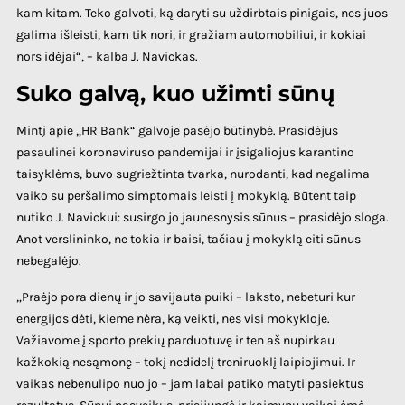
kam kitam. Teko galvoti, ką daryti su uždirbtais pinigais, nes juos
galima išleisti, kam tik nori, ir gražiam automobiliui, ir kokiai
nors idėjai“, – kalba J. Navickas.
Suko galvą, kuo užimti sūnų
Mintį apie „HR Bank“ galvoje pasėjo būtinybė. Prasidėjus
pasaulinei koronaviruso pandemijai ir įsigaliojus karantino
taisyklėms, buvo sugriežtinta tvarka, nurodanti, kad negalima
vaiko su peršalimo simptomais leisti į mokyklą. Būtent taip
nutiko J. Navickui: susirgo jo jaunesnysis sūnus – prasidėjo sloga.
Anot verslininko, ne tokia ir baisi, tačiau į mokyklą eiti sūnus
nebegalėjo.
„Praėjo pora dienų ir jo savijauta puiki – laksto, nebeturi kur
energijos dėti, kieme nėra, ką veikti, nes visi mokykloje.
Važiavome į sporto prekių parduotuvę ir ten aš nupirkau
kažkokią nesąmonę – tokį nedidelį treniruoklį laipiojimui. Ir
vaikas nebenulipo nuo jo – jam labai patiko matyti pasiektus