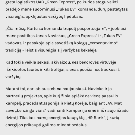
greta logistikos UAB „Green Express“, po kurios stogu veikti
pradėjo mane sudominusi „Tukas EV“ komanda, durų pastatytas
visureigis, apklijuotas varžybų lipdukais.
„Čia mūsų. Kartu su komanda truputį pasportuojam“, – juokiasi
mane pasitikęs Jonas Navickas, „Green Express“ ir „Tukas EV“
vadovas, ir pasakoja apie savotišką kolegų „cementavimo“
tradiciją – leistis visureigiais į varžybas bekelėje.
Kad tokia veikla sekasi, akivaizdu, nes bendrovės virtuvėje
išrikiuotos taurės ir kiti trofėjai, sienas puošia nuotraukos iš
varžybų.
Matant tai, dar labiau stebina naujausias J. Navicko ir jo
partnerių projektas, apie kurį žinia aplėkė ne vieną pasaulio
kampelį, pradedant Japonija ir Pietų Korėja, baigiant JAV. Mat
save „benzingalviais“ vadinanti kompanija ėmė ir iš naujo išrado
dviratį. Tiksliau, namų energijos kaupyklą „HR Bank“, į kurią
energijos prikaupti galima minant pedalus.