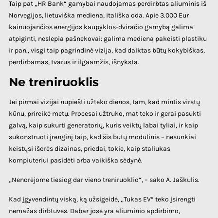
Taip pat „HR Bank“ gamybai naudojamas perdirbtas aliuminis iš
Norvegijos, lietuviška mediena, itališka oda. Apie 3.000 Eur
kainuojančios energijos kaupyklos-dviračio gamybą galima
atpiginti, neslepia pašnekovai: galima medieną pakeisti plastiku
ir pan., visgi taip pagrindinė vizija, kad daiktas būtų kokybiškas,
perdirbamas, tvarus ir ilgaamžis, išnyksta.
Ne treniruoklis
Jei pirmai vizijai nupiešti užteko dienos, tam, kad mintis virstų
kūnu, prireikė metų. Procesai užtruko, mat teko ir gerai pasukti
galvą, kaip sukurti generatorių, kuris veiktų labai tyliai, ir kaip
sukonstruoti įrenginį taip, kad šis būtų modulinis – nesunkiai
keistųsi išorės dizainas, priedai, tokie, kaip staliukas
kompiuteriui pasidėti arba vaikiška sėdynė.
„Nenorėjome tiesiog dar vieno treniruoklio“, – sako A. Jaškulis.
Kad įgyvendintų viską, ką užsigeidė, „Tukas EV“ teko įsirengti
nemažas dirbtuves. Dabar jose yra aliuminio apdirbimo,