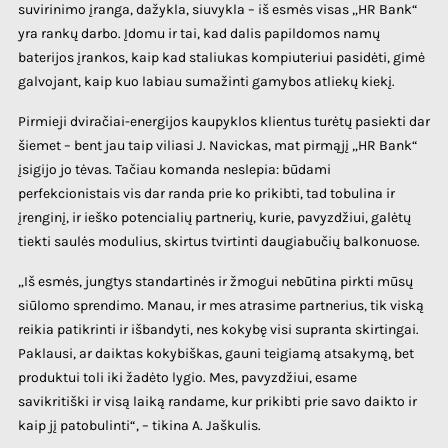
suvirinimo įranga, dažykla, siuvykla – iš esmės visas „HR Bank“
yra rankų darbo. Įdomu ir tai, kad dalis papildomos namų
baterijos įrankos, kaip kad staliukas kompiuteriui pasidėti, gimė
galvojant, kaip kuo labiau sumažinti gamybos atliekų kiekį.
Pirmieji dviračiai-energijos kaupyklos klientus turėtų pasiekti dar
šiemet – bent jau taip viliasi J. Navickas, mat pirmąjį „HR Bank“
įsigijo jo tėvas. Tačiau komanda neslepia: būdami
perfekcionistais vis dar randa prie ko prikibti, tad tobulina ir
įrenginį, ir ieško potencialių partnerių, kurie, pavyzdžiui, galėtų
tiekti saulės modulius, skirtus tvirtinti daugiabučių balkonuose.
„Iš esmės, jungtys standartinės ir žmogui nebūtina pirkti mūsų
siūlomo sprendimo. Manau, ir mes atrasime partnerius, tik viską
reikia patikrinti ir išbandyti, nes kokybę visi supranta skirtingai.
Paklausi, ar daiktas kokybiškas, gauni teigiamą atsakymą, bet
produktui toli iki žadėto lygio. Mes, pavyzdžiui, esame
savikritiški ir visą laiką randame, kur prikibti prie savo daikto ir
kaip jį patobulinti“, – tikina A. Jaškulis.