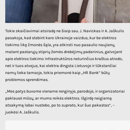
Tokie skaičiavimai atsiradę ne šiaip sau. J. Navickas ir A. Jaškulis
pasakoja, kad stebint karo Ukrainoje vaizdus, kur be elektros
tiekimo likę žmonės šąla, yra atkirsti nuo pasaulio naujienų,
matant pastarųjų stiprių žemės drebėjimų padarinius, galvojant
apie elektros tiekimo infrastruktūros neturinčius kraštus atrodo,
net ir tuos atvejus, kai elektra dingsta Lietuvoje ir tūkstančiai
namų lieka tamsoje, tokia priemonė kaip „HR Bank“ būtų
problemos sprendimas.
„Mes patys buvome viename renginyje, parodoje, ir organizatoriai
paklausė mūsų, ar mums reikės elektros. Išgirdę neigiamą
atsakymą labai nustebo, po to suprato, kur šuo pakastas“, –
juokėsi A. Jaškulis.