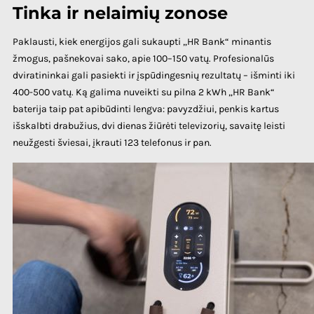
Tinka ir nelaimių zonose
Paklausti, kiek energijos gali sukaupti „HR Bank“ minantis
žmogus, pašnekovai sako, apie 100–150 vatų. Profesionalūs
dviratininkai gali pasiekti ir įspūdingesnių rezultatų – išminti iki
400-500 vatų. Ką galima nuveikti su pilna 2 kWh „HR Bank“
baterija taip pat apibūdinti lengva: pavyzdžiui, penkis kartus
išskalbti drabužius, dvi dienas žiūrėti televizorių, savaitę leisti
neužgesti šviesai, įkrauti 123 telefonus ir pan.