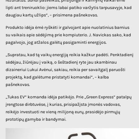
rezultatus. Sūnui pasveikus, prisijungė ir kaimynų vaikai ėmė
lipti ant treniruoklio: jiems labai patiko varžytis tarpusavyje, kad
daugiau kartų užlips“, – prisimena pašnekovas.
Produkto idėja ėmė ryškėti ir galvojant apie nuolatinius barnius
su vaikais apie sėdėjimą prie kompiuterio. J. Navickas sako, kad
pagalvojo, jog atžalos galėtų pasigaminti energijos.
„Supratau, kad tą vaikų energiją reikia kažkur padėti. Penktadienį
sėdėjau, žiūrėjau į vaiką, o šeštadienį ryte jau skambinau
dizaineriui Lukui Avėnui, sakiau, reikia per savaitgalį paruošti
projektą, kad galėtume pristatyti komandai“, – kalba
pašnekovas.
„Tukas EV“ komanda idėja patikėjo. Prie „Green Express“ patalpų
įrengtose dirbtuvėse, į kurias, prisipažįsta įmonės vadovas,
reikėjo investuoti ne vieną milijoną eurų, prasidėjo pirmųjų
prototipų gamyba ir bandymai.