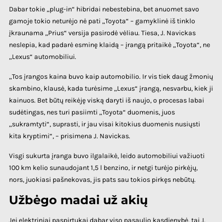
Dabar tokie „plug-in“ hibridai nebestebina, bet anuomet savo
gamoje tokio neturėjo nė pati „Toyota“ – gamyklinė iš tinklo
įkraunama „Prius“ versija pasirodė vėliau. Tiesa, J. Navickas
neslepia, kad padarė esminę klaidą – įrangą pritaikė „Toyota“, ne
„Lexus“ automobiliui.
„Tos įrangos kaina buvo kaip automobilio. Ir vis tiek daug žmonių
skambino, klausė, kada turėsime „Lexus“ įrangą, nesvarbu, kiek ji
kainuos. Bet būtų reikėję viską daryti iš naujo, o procesas labai
sudėtingas, nes turi pasiimti „Toyota“ duomenis, juos
„sukramtyti“, suprasti, ir jau visai kitokius duomenis nusiųsti
kita kryptimi“, – prisimena J. Navickas.
Visgi sukurta įranga buvo ilgalaikė, leido automobiliui važiuoti
100 km kelio sunaudojant 1,5 l benzino, ir netgi turėjo pirkėjų,
nors, juokiasi pašnekovas, jis pats sau tokios pirkęs nebūtų.
Užbėgo madai už akių
Jei elektriniai paspirtukai dabar viso pasaulio kasdienybė, tai J.