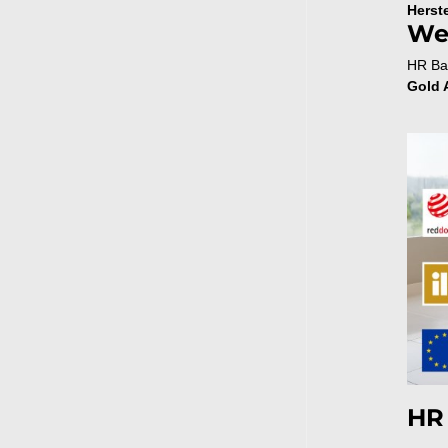
Herste
We
HR Ba
Gold 
HR 