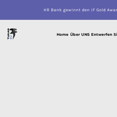
HR Bank gewinnt den iF Gold Awa
Startseite
HR BANK Zubehör
HR BANK ANGEBOT
HR Ban
Home
Über UNS
Entwerfen S