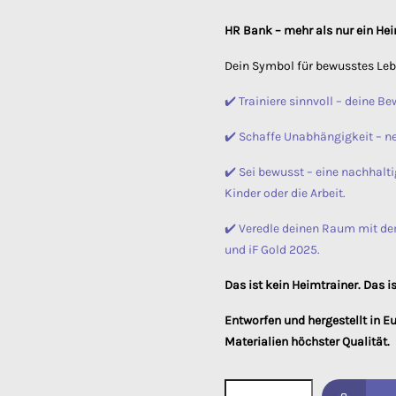
HR Bank – mehr als nur ein Hei
Dein Symbol für bewusstes Lebe
✔️ Trainiere sinnvoll – deine B
✔️ Schaffe Unabhängigkeit – ne
✔️ Sei bewusst – eine nachhalti
Kinder oder die Arbeit.
✔️ Veredle deinen Raum mit d
und iF Gold 2025.
Das ist kein Heimtrainer. Das i
Entworfen und hergestellt in 
Materialien höchster Qualität.