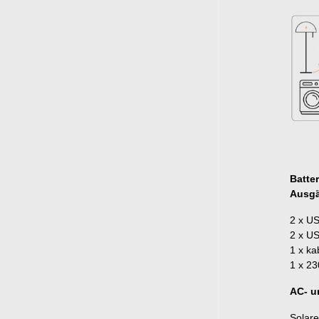
Batter
Ausg
2 x U
2 x US
1 x ka
1 x 23
AC- u
Solare