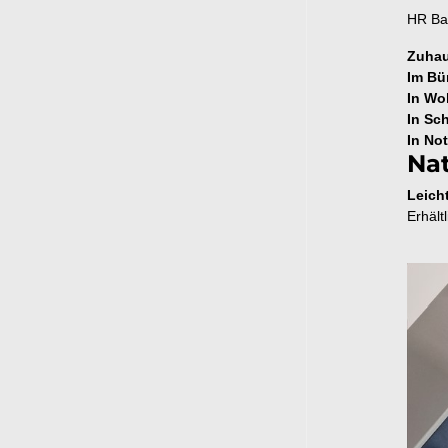
HR Ban
Zuha
Im Bü
In Wo
In Sc
In Not
Nat
Leich
Erhält