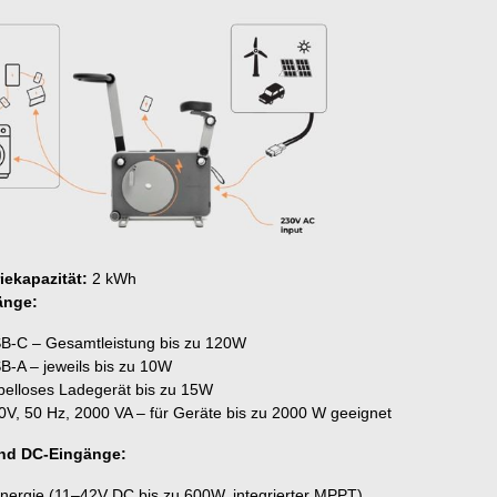
iekapazität:
2 kWh
änge:
SB-C – Gesamtleistung bis zu 120W
B-A – jeweils bis zu 10W
belloses Ladegerät bis zu 15W
0V, 50 Hz, 2000 VA – für Geräte bis zu 2000 W geeignet
nd DC-Eingänge:
nergie (11–42V DC bis zu 600W, integrierter MPPT)