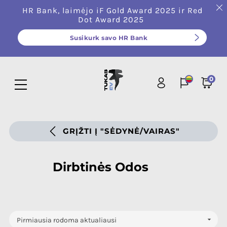
HR Bank, laimėjo iF Gold Award 2025 ir Red
Dot Award 2025
Susikurk savo HR Bank
0
GRĮŽTI Į "SĖDYNĖ/VAIRAS"
Dirbtinės Odos

Pirmiausia rodoma aktualiausi