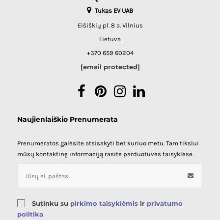
Tukas EV UAB
Eišiškių pl. 8 a. Vilnius
Lietuva
+370 659 60204
[email protected]
Facebook
Pinterest
Instagram
LinkedIn
Naujienlaiškio Prenumerata
Prenumeratos galėsite atsisakyti bet kuriuo metu. Tam tikslui
mūsų kontaktinę informaciją rasite parduotuvės taisyklėse.
Sutinku su
pirkimo taisyklėmis
ir
privatumo
politika