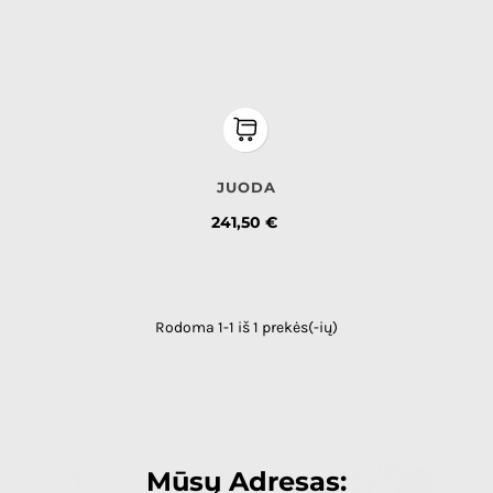
JUODA
Kaina
241,50 €
Rodoma 1-1 iš 1 prekės(-ių)
Mūsų Adresas: