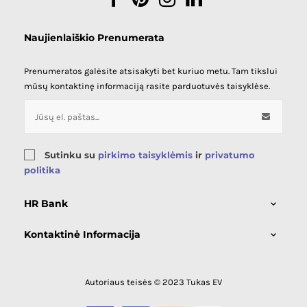
Naujienlaiškio Prenumerata
Prenumeratos galėsite atsisakyti bet kuriuo metu. Tam tikslui
mūsų kontaktinę informaciją rasite parduotuvės taisyklėse.
Sutinku su
pirkimo taisyklėmis
ir
privatumo
politika
HR Bank

Kontaktinė Informacija

Autoriaus teisės © 2023 Tukas EV