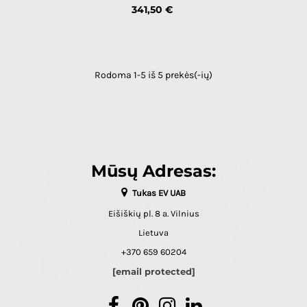
Kaina
341,50 €
Rodoma 1-5 iš 5 prekės(-ių)
Mūsų Adresas:
Tukas EV UAB
Eišiškių pl. 8 a. Vilnius
Lietuva
+370 659 60204
[email protected]
Facebook
Pinterest
Instagram
LinkedIn