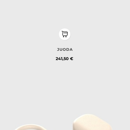
JUODA
Kaina
241,50 €