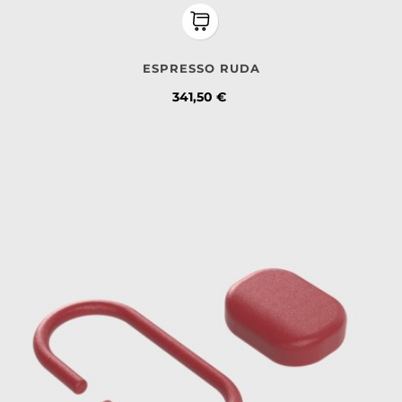
ESPRESSO RUDA
Kaina
341,50 €