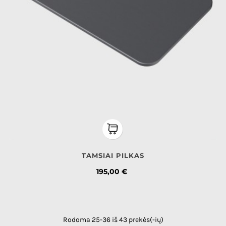
TAMSIAI PILKAS
Kaina
195,00 €
Rodoma 25-36 iš 43 prekės(-ių)