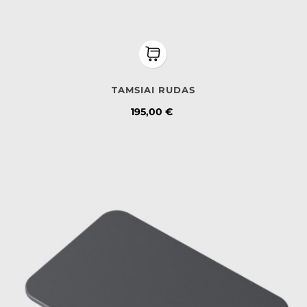
TAMSIAI RUDAS
Kaina
195,00 €