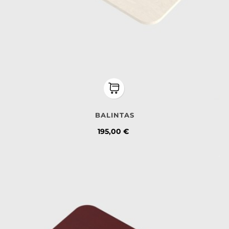
BALINTAS
Kaina
195,00 €