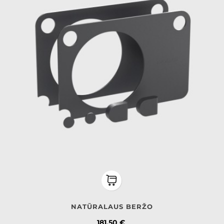
NATŪRALAUS BERŽO
Kaina
181,50 €