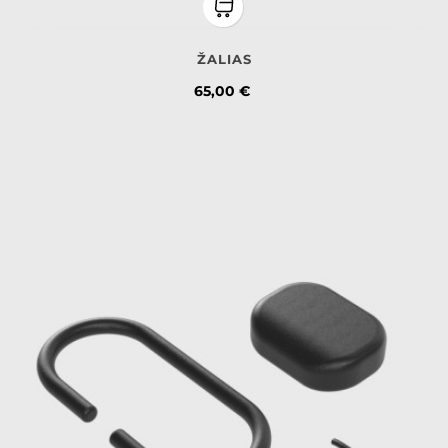
ŽALIAS
Kaina
65,00 €