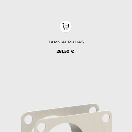
TAMSIAI RUDAS
Kaina
281,50 €