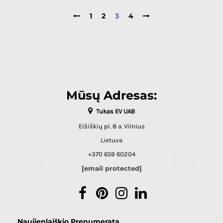
1
2
3
4
Mūsų Adresas:
Tukas EV UAB
Eišiškių pl. 8 a. Vilnius
Lietuva
+370 659 60204
[email protected]
Facebook
Pinterest
Instagram
LinkedIn
Naujienlaiškio Prenumerata