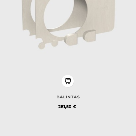
BALINTAS
Kaina
281,50 €