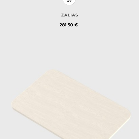
ŽALIAS
Kaina
281,50 €