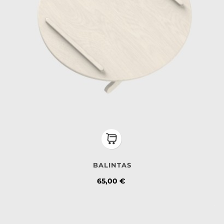
BALINTAS
Kaina
65,00 €